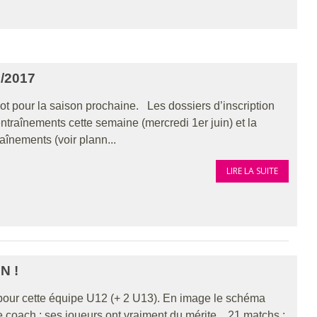
/2017
Foot pour la saison prochaine. Les dossiers d’inscription
traînements cette semaine (mercredi 1er juin) et la
raînements (voir plann...
LIRE LA SUITE
N !
) pour cette équipe U12 (+ 2 U13). En image le schéma
e coach ; ses joueurs ont vraiment du mérite... 21 matchs :