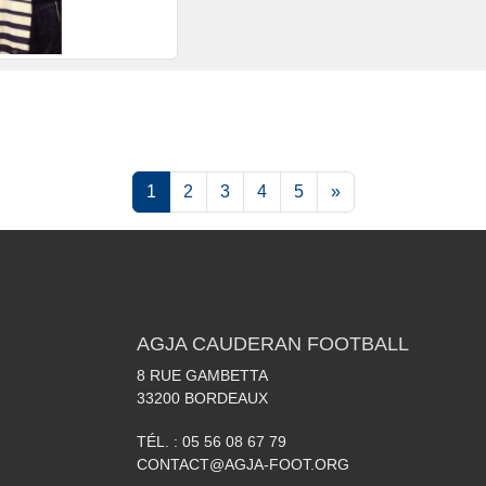
1
2
3
4
5
»
AGJA CAUDERAN FOOTBALL
8 RUE GAMBETTA
33200
BORDEAUX
TÉL. :
05 56 08 67 79
CONTACT@AGJA-FOOT.ORG