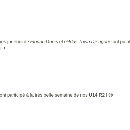
unes joueurs de
Florian Donis
et
Gildas Towa Djeugoue
ont pu af
i !
ont participé à la très belle semaine de nos
U14 R2
! 😍