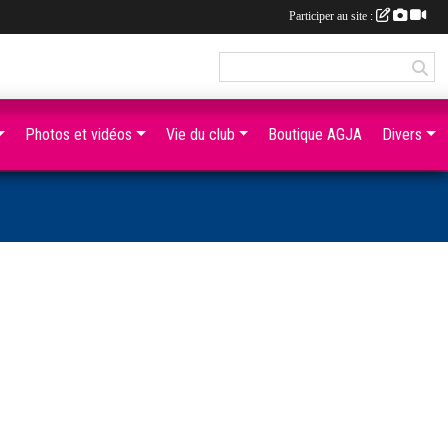
Participer au site :
Photos et vidéos
Vie du club
Boutique AGJA
Divers