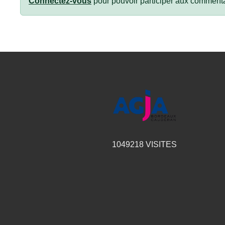
Connectez-vous
pour pouvoir participer aux commenta
1049218
VISITES