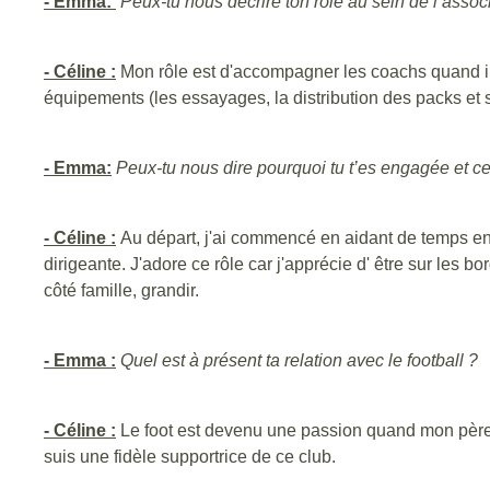
- Emma:
Peux-tu nous décrire ton rôle au sein de l’assoc
- Céline :
Mon rôle est d'accompagner les coachs quand ils 
équipements (les essayages, la distribution des packs et 
- Emma:
Peux-tu nous dire pourquoi tu t’es engagée et c
- Céline :
Au départ, j'ai commencé en aidant de temps en 
dirigeante. J'adore ce rôle car j'apprécie d' être sur les b
côté famille, grandir.
- Emma :
Quel est à présent ta relation avec le football ?
- Céline :
Le foot est devenu une passion quand mon père m
suis une fidèle supportrice de ce club.