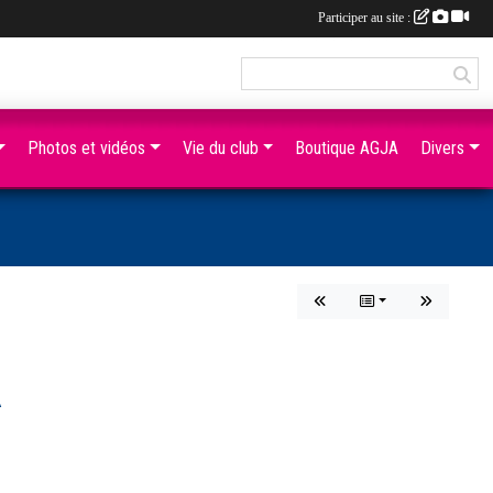
Participer au site :
Photos et vidéos
Vie du club
Boutique AGJA
Divers
A